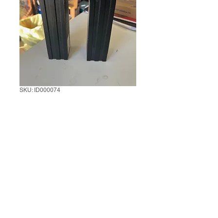
SKU: ID000074
Black Rainbow
ornament
1 unit
*
0/500