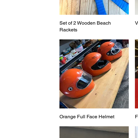
Set of 2 Wooden Beach
Vista rápida
V
Rackets
Orange Full Face Helmet
Vista rápida
F