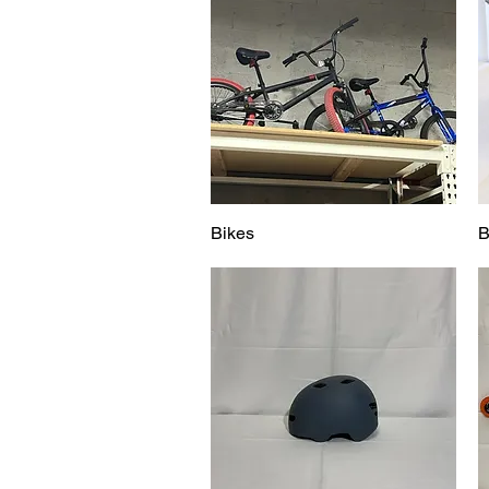
Bikes
Vista rápida
B